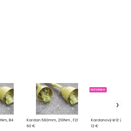
NOVINKA
0Nm, B4
Kardan 560mm, 210Nm , F21
Kardanový kríž 22m
60 €
12 €