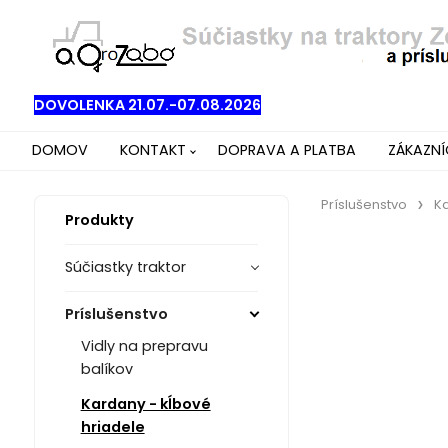
DOVOLENKA 21.07.-07.08.2026
DOMOV
KONTAKT
DOPRAVA A PLATBA
ZÁKAZN
Príslušenstvo
Ka
Produkty
Súčiastky traktor
Príslušenstvo
Vidly na prepravu
balíkov
Kardany - kĺbové
hriadele