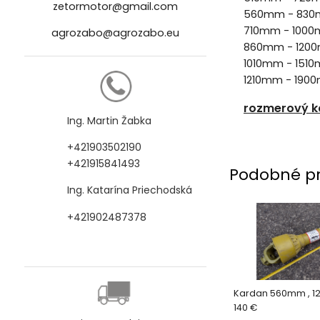
zetormotor@gmail.com
560mm - 83
710mm - 100
agrozabo@agrozabo.eu
860mm - 120
1010mm - 151
1210mm - 190
rozmerový k
Ing. Martin Žabka
+421903502190
+421915841493
Podobné p
Ing. Katarína Priechodská
+421902487378
Kardan 560mm , 1
140 €