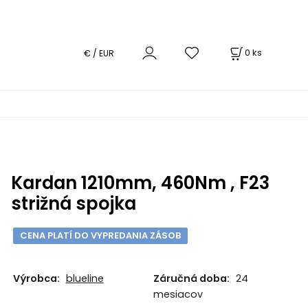
0
ks
€ / EUR
Kardan 1210mm, 460Nm , F23
strižná spojka
CENA PLATÍ DO VYPREDANIA ZÁSOB
Výrobca:
blueline
Záručná doba:
24
mesiacov