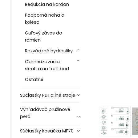
Redukcia na kardan
Podporná noha a
koleso
Guľový záves do
ramien
Rozvádzač hydrauliky
Obmedzovacia
skrutka na tretí bod
Ostatné
Súčiastky PĽH a iné stroje
Vyhľadávač pružinové
perá
Súčiastky kosačka MF70