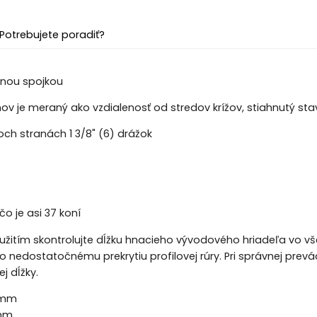
Potrebujete poradiť?
znou spojkou
v je meraný ako vzdialenosť od stredov krížov, stiahnutý sta
och stranách 1 3/8" (6) drážok
o je asi 37 koní
žitím skontrolujte dĺžku hnacieho vývodového hriadeľa vo v
 nedostatočnému prekrytiu profilovej rúry. Pri správnej prevádz
ej dĺžky.
0mm
mm