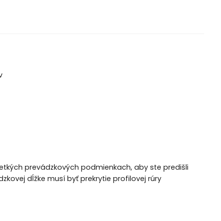
v
šetkých prevádzkových podmienkach, aby ste predišli
kovej dĺžke musí byť prekrytie profilovej rúry