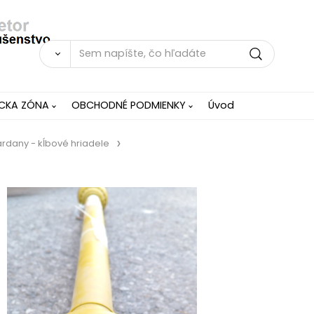
ÍCKA ZÓNA
OBCHODNÉ PODMIENKY
Úvod
rdany - kĺbové hriadele