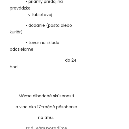
• priamy predaj na
prevádzke
v Ľubietovej
• dodanie (pošta alebo
kuriér)
• tovar na sklade
odosielame
do 24
hod.
Máme dlhodobé skúsenosti
a viac ako 17-ročné
pôsobenie
na trhu,
radi Vám poradíme