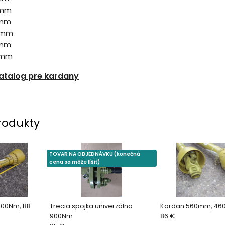
0mm
0mm
0mm
0mm
0mm
atalog pre kardany
rodukty
TOVAR NA OBJEDNÁVKU (konečná
cena sa môže líšiť)
200Nm, B8
Trecia spojka univerzálna
Kardan 560mm, 46
900Nm
86 €