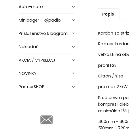
Auto-moto
Popis
Minibáger - Rýpadlo
Kardan so stri
Príslušenstvo k bágrom
Rozmer kardano
Nakladač
veľkosti na ob
AKCIA / VÝPREDAJ
profil F23
NOVINKY
Citron / slza
PartnerSHOP
pre max 27kW č
Pred prvým pou
kompresii alebo
minimálne 1/3 j
460mm - 66
510mm - 720