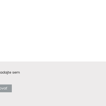
 Zadajte sem
vovať