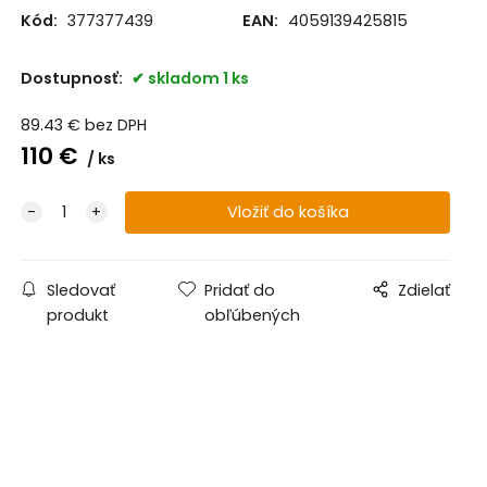
Kód:
377377439
EAN:
4059139425815
Dostupnosť:
skladom 1 ks
89.43
€
bez DPH
110
€
ks
Sledovať
Pridať do
Zdielať
produkt
obľúbených