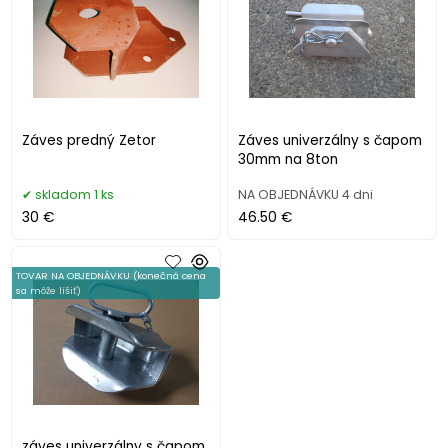
Záves predný Zetor
Záves univerzálny s čapom
30mm na 8ton
skladom 1 ks
NA OBJEDNÁVKU 4 dni
30 €
46.50 €
TOVAR NA OBJEDNÁVKU (konečná cena
sa môže líšiť)
záves univerzálny s čapom