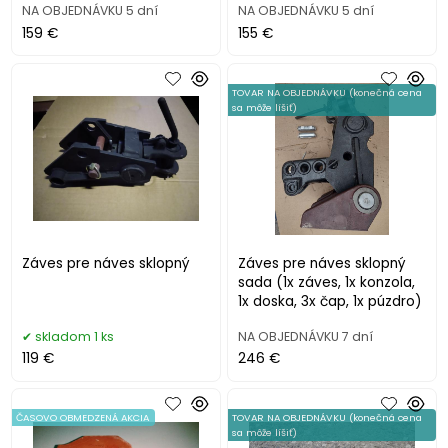
NA OBJEDNÁVKU 5 dní
NA OBJEDNÁVKU 5 dní
159 €
155 €
TOVAR NA OBJEDNÁVKU (konečná cena
sa môže líšiť)
Záves pre náves sklopný
Záves pre náves sklopný
sada (1x záves, 1x konzola,
1x doska, 3x čap, 1x púzdro)
skladom 1 ks
NA OBJEDNÁVKU 7 dní
119 €
246 €
ČASOVO OBMEDZENÁ AKCIA
TOVAR NA OBJEDNÁVKU (konečná cena
sa môže líšiť)