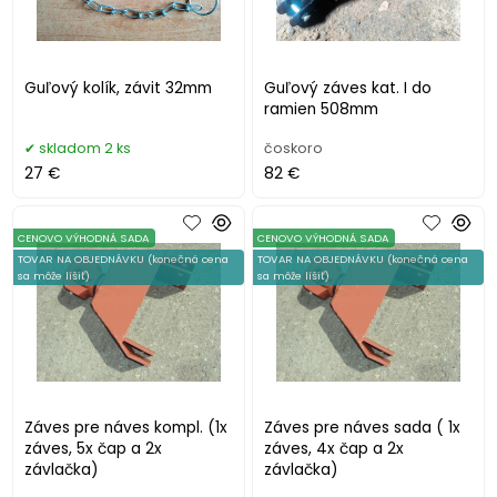
Guľový kolík, závit 32mm
Guľový záves kat. I do
ramien 508mm
skladom 2 ks
čoskoro
27 €
82 €
CENOVO VÝHODNÁ SADA
CENOVO VÝHODNÁ SADA
TOVAR NA OBJEDNÁVKU (konečná cena
TOVAR NA OBJEDNÁVKU (konečná cena
sa môže líšiť)
sa môže líšiť)
Záves pre náves kompl. (1x
Záves pre náves sada ( 1x
záves, 5x čap a 2x
záves, 4x čap a 2x
závlačka)
závlačka)