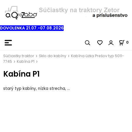
DOVOLENKA 21.07.-07.08.2026
0
Súčiastky traktor
Sklo do kabíny
Kabína úzka Prešov typ 5011-
7745
Kabína P1
Kabína P1
starý typ kabíny, nízka strecha, ...