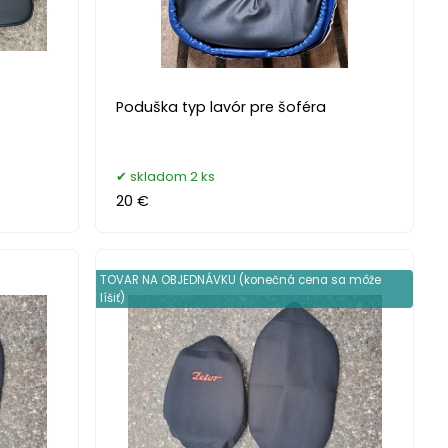
Poduška typ lavór pre šoféra
skladom 2 ks
20 €
TOVAR NA OBJEDNÁVKU (konečná cena sa môže
líšiť)