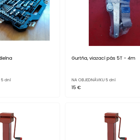
dielna
Gurtňa, viazací pás 5T - 4m
5 dní
NA OBJEDNÁVKU 5 dní
15 €