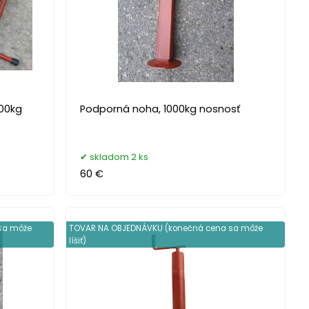
200kg
Podporná noha, 1000kg nosnosť
skladom 2 ks
60 €
sa môže
TOVAR NA OBJEDNÁVKU (konečná cena sa môže
líšiť)