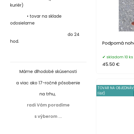
kuriér)
• tovar na sklade
odosielame
do 24
hod.
Podporná noha
skladom 10 ks
45.50 €
Máme dlhodobé skúsenosti
a viac ako 17-ročné
pôsobenie
TOVAR NA OBJEDNÁV
na trhu,
líšiť)
radi Vám poradíme
s výberom ...