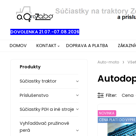
DOVOLENKA 21.07.-07.08.2026
DOMOV
KONTAKT
DOPRAVA A PLATBA
ZÁKAZN
Auto-moto
Všet
Produkty
Autodop
Súčiastky traktor
Príslušenstvo
Filter
Cena
Súčiastky PĽH a iné stroje
NOVINKA
CENA PLATÍ DO VYPR
Vyhľadávač pružinové
perá