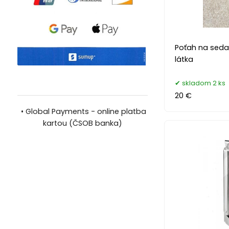
Poťah na seda
látka
skladom 2 ks
20 €
•
Global Payments - online platba
kartou (ČSOB banka)