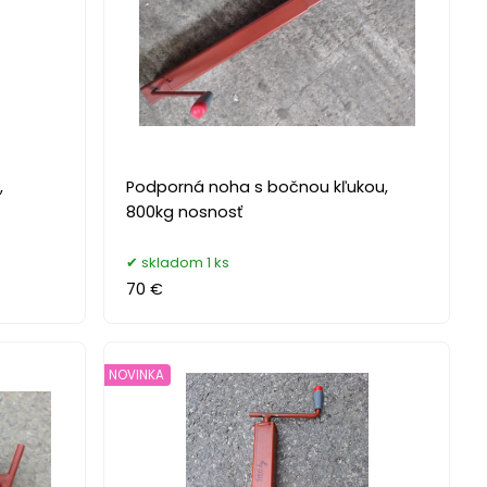
,
Podporná noha s bočnou kľukou,
800kg nosnosť
skladom 1 ks
70 €
NOVINKA