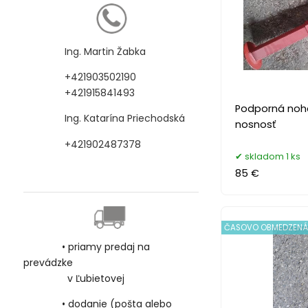
Ing. Martin Žabka
+421903502190
+421915841493
Podporná noha
Ing. Katarína Priechodská
nosnosť
+421902487378
skladom 1 ks
85 €
ČASOVO OBMEDZENÁ
• priamy predaj na
prevádzke
v Ľubietovej
• dodanie (pošta alebo