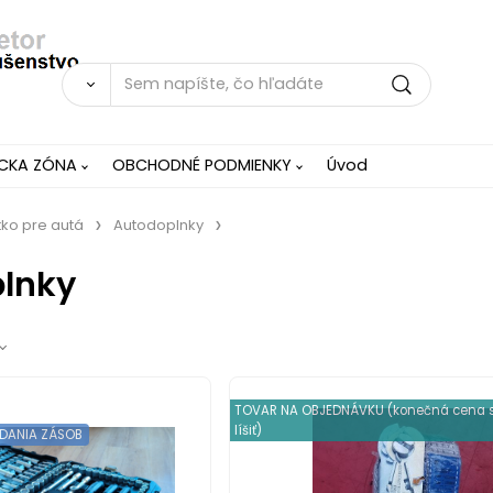
ÍCKA ZÓNA
OBCHODNÉ PODMIENKY
Úvod
ko pre autá
Autodoplnky
lnky
TOVAR NA OBJEDNÁVKU (konečná cena 
líšiť)
EDANIA ZÁSOB