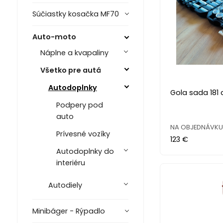
Súčiastky kosačka MF70
Auto-moto
Náplne a kvapaliny
Všetko pre autá
Autodoplnky
Gola sada 181 
Podpery pod
auto
NA OBJEDNÁVKU 
Prívesné vozíky
123 €
Autodoplnky do
interiéru
Autodiely
Minibáger - Rýpadlo