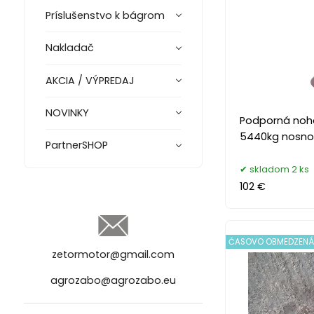
Príslušenstvo k bágrom
Nakladač
AKCIA / VÝPREDAJ
NOVINKY
Podporná noh
5440kg nosnos
PartnerSHOP
skladom 2 ks
102 €
ČASOVO OBMEDZENÁ
zetormotor@gmail.com
agrozabo@agrozabo.eu