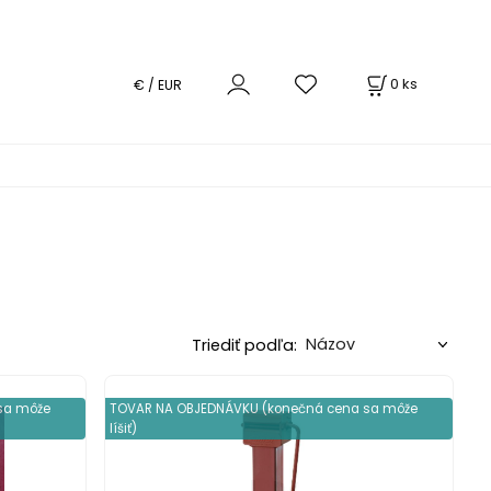
0
ks
€ / EUR
Triediť podľa:
sa môže
TOVAR NA OBJEDNÁVKU (konečná cena sa môže
líšiť)