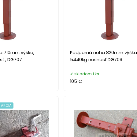
a 710mm výška,
Podporná noha 820mm výška
ť , DG707
5440kg nosnosť DG709
skladom 1 ks
105 €
 AKCIA