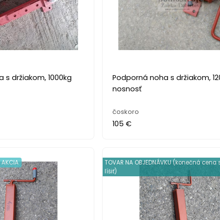
 s držiakom, 1000kg
Podporná noha s držiakom, 1
nosnosť
čoskoro
105 €
 AKCIA
TOVAR NA OBJEDNÁVKU (konečná cena 
líšiť)