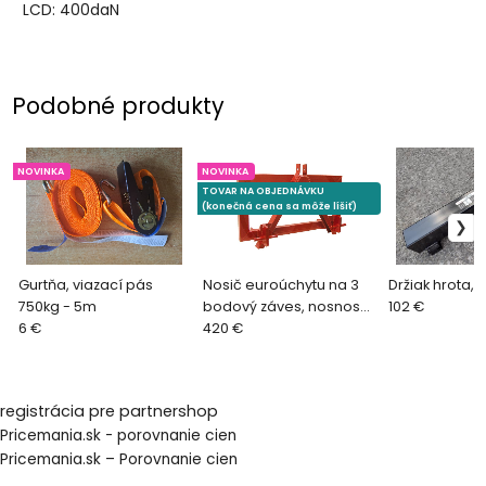
LCD: 400daN
Podobné produkty
NOVINKA
NOVINKA
TOVAR NA OBJEDNÁVKU
(konečná cena sa môže líšiť)
Gurtňa, viazací pás
Nosič euroúchytu na 3
Držiak hrota, 
750kg - 5m
bodový záves, nosnosť
102 €
6 €
1000kg
420 €
registrácia pre partnershop
Pricemania.sk - porovnanie cien
Pricemania.sk – Porovnanie cien