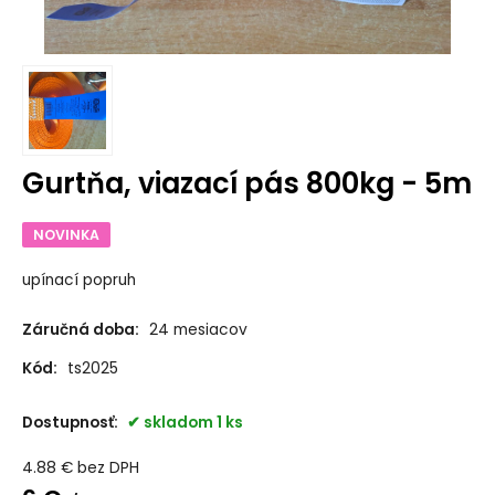
Gurtňa, viazací pás 800kg - 5m
NOVINKA
upínací popruh
Záručná doba:
24 mesiacov
Kód:
ts2025
Dostupnosť:
skladom 1 ks
4.88
€
bez DPH