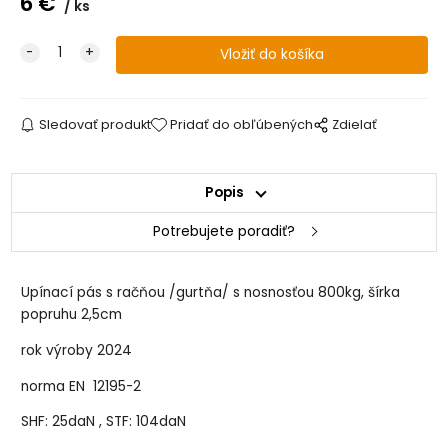
6
€
ks
Sledovať produkt
Pridať do obľúbených
Zdielať
Popis
Potrebujete poradiť?
Upínací pás s račňou /gurtňa/ s nosnosťou 800kg, šírka
popruhu 2,5cm
rok výroby 2024
norma EN 12195-2
SHF: 25daN , STF: 104daN