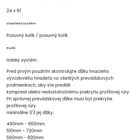
24 x 61
Uzavřený systém:
Posuvný kolík / posuvný kolík
Profil:
Italský systém
Pred prvým použitím skontrolujte dĺžku hnacieho
vývodového hriadeľa vo všetkých prevádzkových
podmienkach, aby ste predišli
kompresii alebo nedostatočnému prekrytiu profilovej rúry.
Pri správnej prevádzkovej dĺžke musí byť prekrytie
profilovej rúry
minimálne 1/3 jej dĺžky.
460mm - 660mm
510mm - 720mm
560mm - 830mm