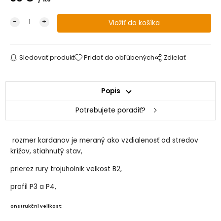
Sledovať produkt
Pridať do obľúbených
Zdielať
Popis
Potrebujete poradiť?
rozmer kardanov je meraný ako vzdialenosť od stredov
krížov, stiahnutý stav,
prierez rury trojuholnik velkost B2,
profil P3 a P4,
onstrukční velikost: