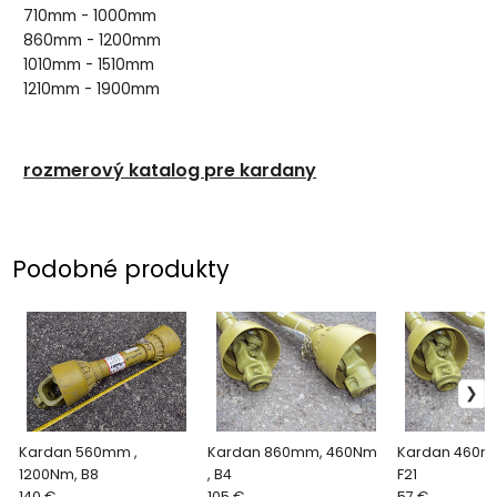
710mm - 1000mm
860mm - 1200mm
1010mm - 1510mm
1210mm - 1900mm
rozmerový katalog pre kardany
Podobné produkty
Kardan 560mm ,
Kardan 860mm, 460Nm
Kardan 460mm
1200Nm, B8
, B4
F21
140 €
105 €
57 €