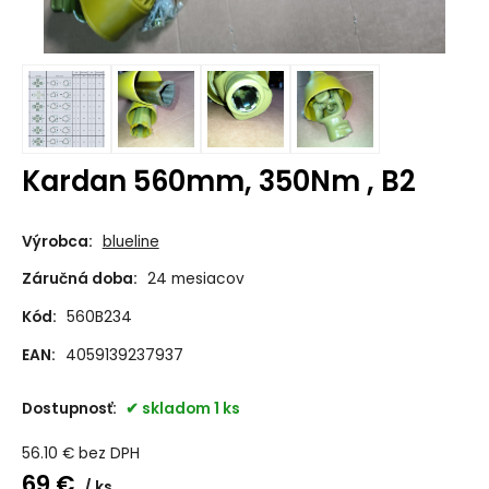
Kardan 560mm, 350Nm , B2
Výrobca:
blueline
Záručná doba:
24 mesiacov
Kód:
560B234
EAN:
4059139237937
Dostupnosť:
skladom 1 ks
56.10
€
bez DPH
69
€
ks