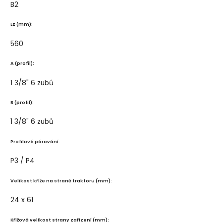
B2
Lz (mm):
560
A (profil):
1 3/8" 6 zubů
B (profil):
1 3/8" 6 zubů
Profilové párování:
P3 / P4
Velikost kříže na straně traktoru (mm):
24 x 61
Křížová velikost strany zařízení (mm):