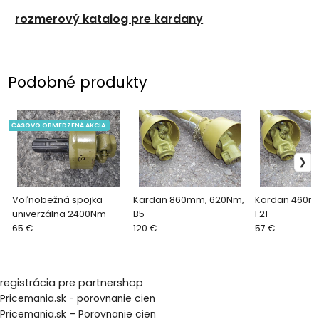
rozmerový katalog pre kardany
Podobné produkty
ČASOVO OBMEDZENÁ AKCIA
Voľnobežná spojka
Kardan 860mm, 620Nm,
Kardan 460mm
univerzálna 2400Nm
B5
F21
65 €
120 €
57 €
registrácia pre partnershop
Pricemania.sk - porovnanie cien
Pricemania.sk – Porovnanie cien