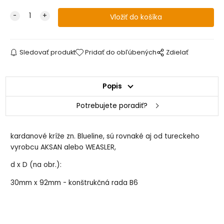
Sledovať produkt
Pridať do obľúbených
Zdielať
Popis
Potrebujete poradiť?
kardanové kríže zn. Blueline, sú rovnaké aj od tureckeho
vyrobcu AKSAN alebo WEASLER,
d x D (na obr.):
30mm x 92mm - konštrukčná rada B6