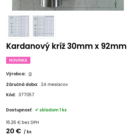
Kardanový kríž 30mm x 92mm
NOVINKA
Výrobca:
G
Záručná doba:
24 mesiacov
Kód:
377057
Dostupnosť:
skladom 1 ks
16.26
€
bez DPH
20
€
ks