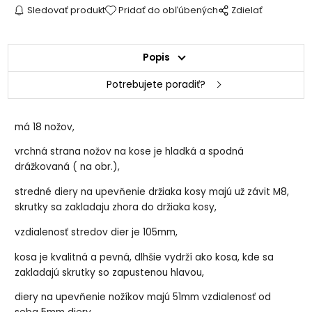
Sledovať produkt
Pridať do obľúbených
Zdielať
Popis
Potrebujete poradiť?
má 18 nožov,
vrchná strana nožov na kose je hladká a spodná
drážkovaná ( na obr.),
stredné diery na upevňenie držiaka kosy majú už závit M8,
skrutky sa zakladaju zhora do držiaka kosy,
vzdialenosť stredov dier je 105mm,
kosa je kvalitná a pevná, dlhšie vydrží ako kosa, kde sa
zakladajú skrutky so zapustenou hlavou,
diery na upevňenie nožíkov majú 51mm vzdialenosť od