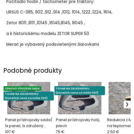
Počítadlo hodín / tachometer pre traktory:
URSUS C-385, 902 ,912 ,914 ,1012, 1014, 1222 ,1224, 1614,
Zetor 8011 ,8111 ,10145 ,16145,8145, 8045 ,
a k historickému modelu ZETOR SUPER 50
Merač je vybavený podsvietenými žiarovkami
Podobné produkty
CENOVO VÝHODNÁ SADA
TOVAR NA OBJEDNÁVKU
(konečná cena sa môže líšiť)
TOVAR NA OBJEDNÁVKU
(konečná cena sa môže líšiť)
Panel prístrojovky sada(
Panel prístrojovky holý,
Redukcia z M1
1x panel, 1x združený
plech
na teplomer
panelový prístroj s 1x
107 €
75 €
2.50 €