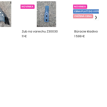
NOVINKA
NOVINKA
CENA PLATÍ DO VYPREDAN
ZNÍŽENÁ CENA
Zub na varechu Z30030
Búracie kladivo s 2 h
11 €
1 599 €