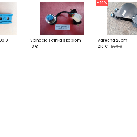
- 16%
0010
Spinacia skrinka s káblom
Varecha 20cm
13 €
210 €
250 €