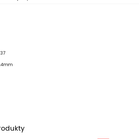
r
 37
 24mm
rodukty