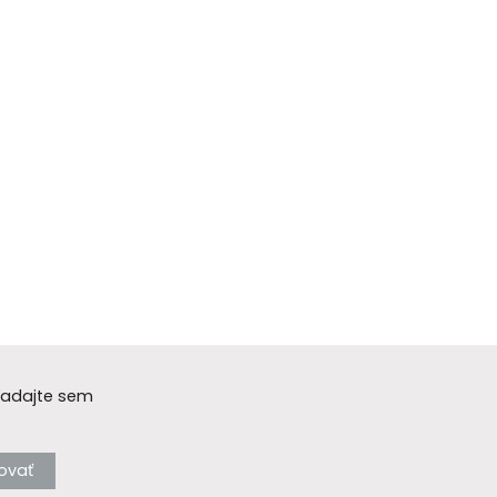
 Zadajte sem
vovať