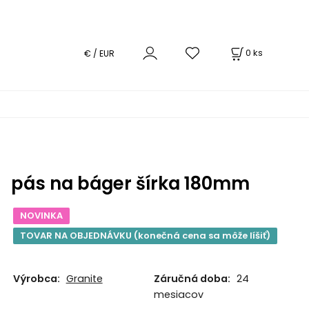
0
ks
€ / EUR
pás na báger šírka 180mm
NOVINKA
TOVAR NA OBJEDNÁVKU (konečná cena sa môže líšiť)
Výrobca:
Granite
Záručná doba:
24
mesiacov