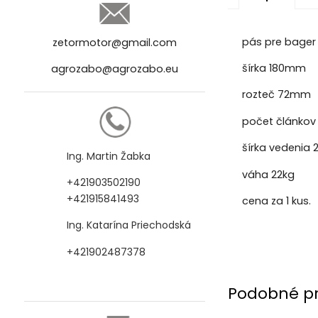
pás pre bage
zetormotor@gmail.com
šírka 180mm
agrozabo@agrozabo.eu
rozteč 72mm
počet článkov
šírka vedenia
Ing. Martin Žabka
váha 22kg
+421903502190
+421915841493
cena za 1 kus.
Ing. Katarína Priechodská
+421902487378
Podobné p