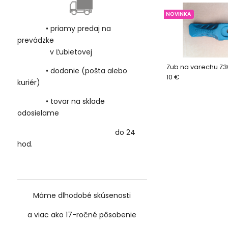
NOVINKA
• priamy predaj na
prevádzke
v Ľubietovej
Zub na varechu Z3
• dodanie (pošta alebo
10 €
kuriér)
• tovar na sklade
odosielame
do 24
hod.
Máme dlhodobé skúsenosti
a viac ako 17-ročné
pôsobenie