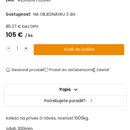
EAN:
4250808762990
Dostupnosť:
NA OBJEDNÁVKU 3 dni
85.37
€
bez DPH
105
€
ks
Sledovať produkt
Pridať do obľúbených
Zdielať
Popis
Potrebujete poradiť?
koleso na príves či náves, nosnosť 1000kg,
zdvih 300mm
,