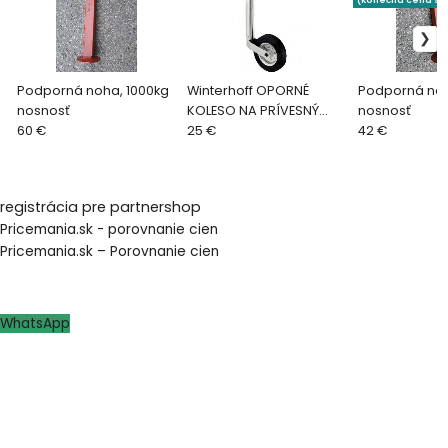
(konečná cena sa 
Podporná noha, 1000kg
Winterhoff OPORNÉ
Podporná noh
nosnosť
KOLESO NA PRÍVESNÝ
nosnosť
60 €
VOZÍK 150 KG
25 €
42 €
registrácia pre partnershop
Pricemania.sk - porovnanie cien
Pricemania.sk – Porovnanie cien
WhatsApp