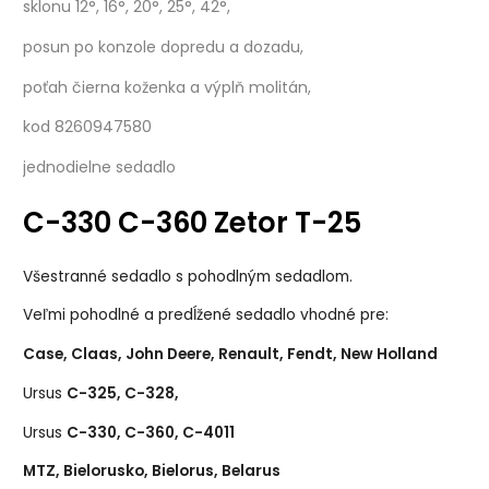
sklonu 12°, 16°, 20°, 25°, 42°,
posun po konzole dopredu a dozadu,
poťah čierna koženka a výplň molitán,
kod 8260947580
jednodielne sedadlo
C-330 C-360 Zetor T-25
Všestranné sedadlo s pohodlným sedadlom.
Veľmi pohodlné a predĺžené sedadlo vhodné pre:
Case, Claas, John Deere, Renault, Fendt, New Holland
Ursus
C-325, C-328,
Ursus
C-330, C-360, C-4011
MTZ, Bielorusko, Bielorus, Belarus