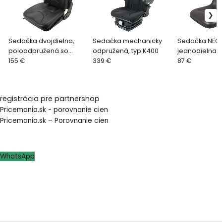
Sedačka dvojdielna,
Sedačka mechanicky
Sedačka NEO
poloodpružená so
odpružená, typ K400
jednodielna, 
spínačom, typ K29
155 €
339 €
87 €
registrácia pre partnershop
Pricemania.sk - porovnanie cien
Pricemania.sk – Porovnanie cien
WhatsApp