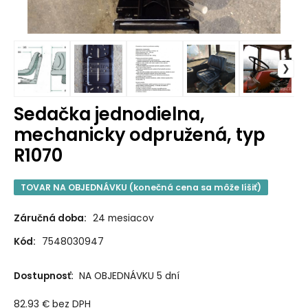
Sedačka jednodielna,
mechanicky odpružená, typ
R1070
TOVAR NA OBJEDNÁVKU (konečná cena sa môže líšiť)
Záručná doba:
24 mesiacov
Kód:
7548030947
Dostupnosť:
NA OBJEDNÁVKU 5 dní
82.93
€
bez DPH