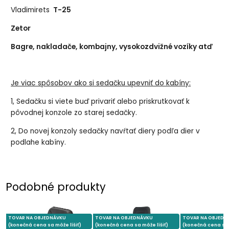
Vladimirets
T-25
Zetor
Bagre, nakladače, kombajny, vysokozdvižné vozíky atď
Je viac spôsobov ako si sedačku upevniť do kabíny:
1, Sedačku si viete buď privariť alebo priskrutkovať k
pôvodnej konzole zo starej sedačky.
2, Do novej konzoly sedačky navŕtať diery podľa dier v
podlahe kabíny.
Podobné produkty
TOVAR NA OBJEDNÁVKU
TOVAR NA OBJEDNÁVKU
TOVAR NA OBJEDN
(konečná cena sa môže líšiť)
(konečná cena sa môže líšiť)
(konečná cena sa 