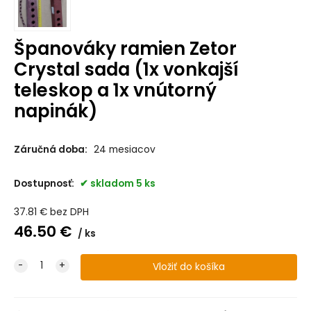
Španováky ramien Zetor
Crystal sada (1x vonkajší
teleskop a 1x vnútorný
napinák)
Záručná doba:
24 mesiacov
Dostupnosť:
skladom 5 ks
37.81
€
bez DPH
46.50
€
ks