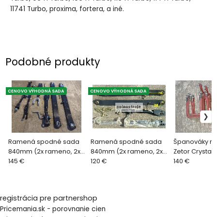
11741 Turbo, proxima, fortera, a iné.
Podobné produkty
CENOVO VÝHODNÁ SADA
CENOVO VÝHODNÁ SADA
Ramená spodné sada
Ramená spodné sada
Španováky r
840mm (2x rameno, 2x
840mm (2x rameno, 2x
Zetor Crystal
tiahlo, 2x španovák DP
145 €
tiahlo, 2x španovák)
120 €
kompl. telesko
140 €
M18)
zetor
napinák, 4x o
registrácia pre partnershop
Pricemania.sk - porovnanie cien