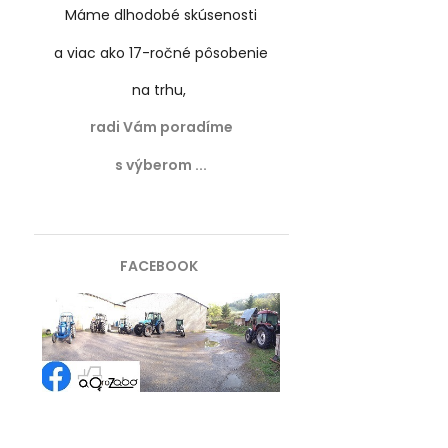
Máme dlhodobé skúsenosti
a viac ako 17-ročné
pôsobenie
na trhu,
radi Vám poradíme
s výberom ...
FACEBOOK