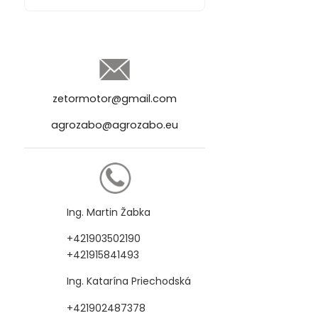
zetormotor@gmail.com
agrozabo@agrozabo.eu
Ing. Martin Žabka
+421903502190
+421915841493
Ing. Katarína Priechodská
+421902487378