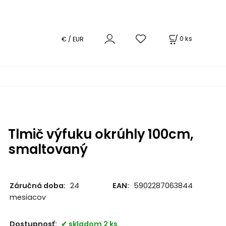
0
ks
€ / EUR
Tlmič výfuku okrúhly 100cm,
smaltovaný
Záručná doba:
24
EAN:
5902287063844
mesiacov
Dostupnosť:
skladom 2 ks