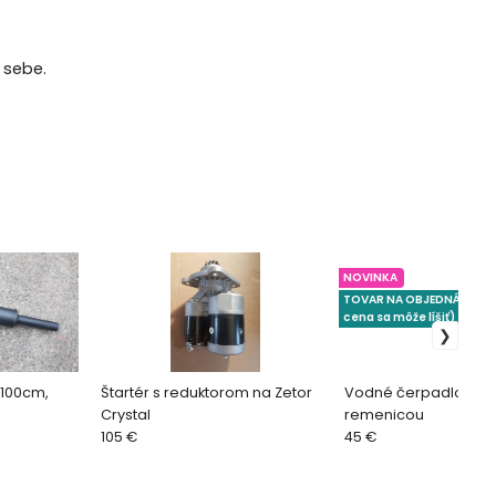
 sebe.
NOVINKA
TOVAR NA OBJEDNÁVKU (
cena sa môže líšiť)
 100cm,
Štartér s reduktorom na Zetor
Vodné čerpadlo 1 vý
Crystal
remenicou
105 €
45 €