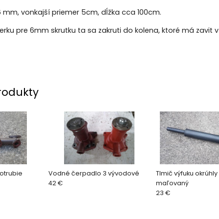
6 mm, vonkajší priemer 5cm, dĺžka cca 100cm.
erku pre 6mm skrutku ta sa zakruti do kolena, ktoré má zavit v
rodukty
otrubie
Vodné čerpadlo 3 vývodové
Tlmič výfuku okrúhly
42 €
maľovaný
23 €