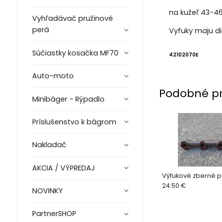
na kužeľ 43-4
Vyhľadávač pružinové
perá
Vyfuky maju di
Súčiastky kosačka MF70
42102070E
Auto-moto
Podobné p
Minibáger - Rýpadlo
Príslušenstvo k bágrom
Nakladač
AKCIA / VÝPREDAJ
Výfukové zberné p
24.50 €
NOVINKY
PartnerSHOP