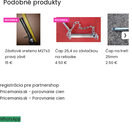
Podobné produkty
NOVINKA
NOVINKA
Závitové vreteno M27x3
Čap 25,4 so závlačkou
Čap na tretí b
pravý závit
na retiazke
25mm
15 €
4.50 €
2.50 €
registrácia pre partnershop
Pricemania.sk - porovnanie cien
Pricemania.sk – Porovnanie cien
WhatsApp