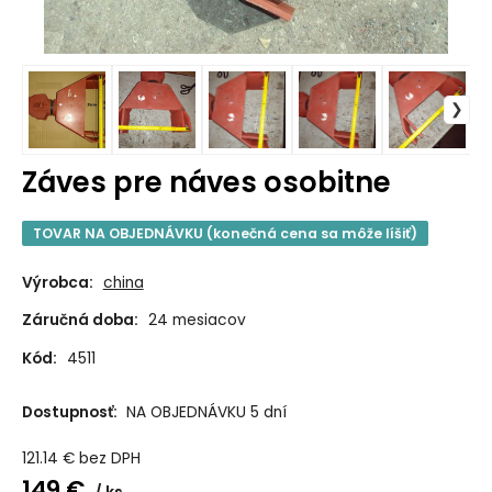
Záves pre náves osobitne
TOVAR NA OBJEDNÁVKU (konečná cena sa môže líšiť)
Výrobca:
china
Záručná doba:
24 mesiacov
Kód:
4511
Dostupnosť:
NA OBJEDNÁVKU 5 dní
121.14
€
bez DPH
149
€