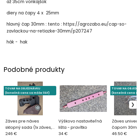
až 35cm vonkajšok
diery na čapy 4 x 25mm
hlavný čap 30mm : tento :
https://agrozabo.eu/cap-so-
zavlackou-na-retiazke-30mm/p207247
hák - hak
Podobné produkty
TOVAR NA OBJEDNÁVKU
TOVAR NA OBJEDN
(konečná cena sa môže líšiť)
(konečná cena sa 
Záves pre náves
Výškovo nastaviteľná
Záves univerz
sklopný sada (1x záves,
lišta - pravítko
čapom 30mm 
1x konzola, 1x doska, 3x
246 €
34 €
46.50 €
čap, 1x púzdro)