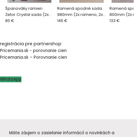
Španováky ramien
Ramená spodné sada
Ramená spod
Zetor Crystal sada (2x
980mm (2x rameno, 2x
800mm (2x ra
vonkajší teleskop a 2x
80 €
tiahlo, 2x španovák)
145 €
tiahlo, 2x šp
133 €
vnútorný napinák)
zetor
M18) zetor tra
registrácia pre partnershop
Pricemania.sk - porovnanie cien
Pricemania.sk – Porovnanie cien
WhatsApp
Máte záujem o zasielanie informácií o novinkách a