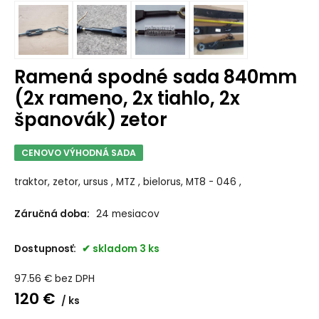
Ramená spodné sada 840mm
(2x rameno, 2x tiahlo, 2x
španovák) zetor
CENOVO VÝHODNÁ SADA
traktor, zetor, ursus , MTZ , bielorus, MT8 - 046 ,
Záručná doba:
24 mesiacov
Dostupnosť:
skladom 3 ks
97.56
€
bez DPH
120
€
ks