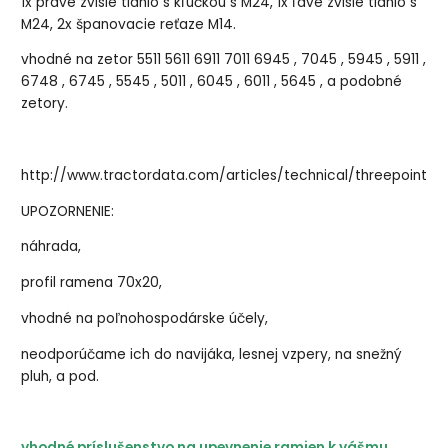
1x pravé zvislé tiahlo s kľučkou s M24, 1x ľavé zvislé tiahlo s
M24, 2x španovacie reťaze M14.
vhodné na zetor 5511 5611 6911 7011 6945 , 7045 , 5945 , 5911 ,
6748 , 6745 , 5545 , 5011 , 6045 , 6011 , 5645 , a podobné
zetory.
http://www.tractordata.com/articles/technical/threepoint.ht
UPOZORNENIE:
náhrada,
profil ramena 70x20,
vhodné na poľnohospodárske účely,
neodporúčame ich do navijáka, lesnej vzpery, na snežný
pluh, a pod.
vhodné príslušenstvo na upevnenie ramien k vášmu