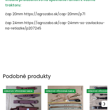
traktoru:
čap 20mm
https://agrozabo.sk/cap-20mm/p71
čap 24mm
https://agrozabo.sk/cap-24mm-so-zavlackou-
na-retiazke/p207245
Podobné produkty
CENOVO VÝHODNÁ SADA
CENOVO VÝHODNÁ SADA
CENOVO VÝHODNÁ