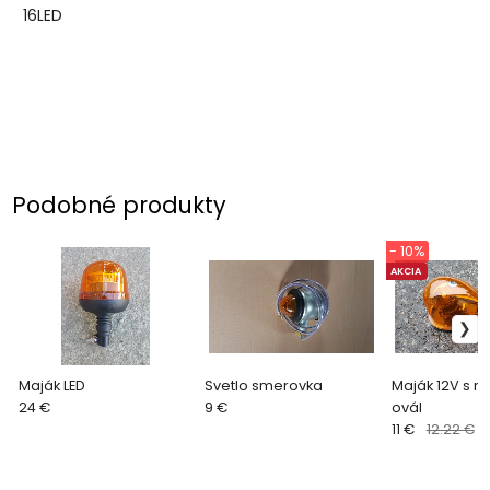
16LED
Podobné produkty
- 10%
AKCIA
Maják LED
Svetlo smerovka
Maják 12V s 
24 €
9 €
ovál
11 €
12.22 €